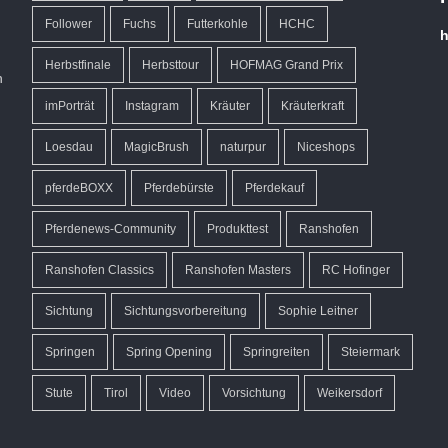
Follower
Fuchs
Futterkohle
HCHC
h
Herbstfinale
Herbsttour
HOFMAG Grand Prix
n
imPorträt
Instagram
Kräuter
Kräuterkraft
Loesdau
MagicBrush
naturpur
Niceshops
pferdeBOXX
Pferdebürste
Pferdekauf
Pferdenews-Community
Produkttest
Ranshofen
Ranshofen Classics
Ranshofen Masters
RC Hofinger
Sichtung
Sichtungsvorbereitung
Sophie Leitner
Springen
Spring Opening
Springreiten
Steiermark
Stute
Tirol
Video
Vorsichtung
Weikersdorf