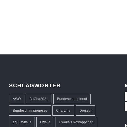
SCHLAGWÖRTER
AWÖ
BuCha2021
Bundeschampionat
Bundeschampionesse
CharLine
Dressur
equusvitalis
Ewalia
Ewalia's Rotkäppchen