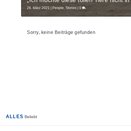
26. März 2021
|
People
,
Stories
|
0
Sorry, keine Beiträge gefunden
ALLES
Beliebt