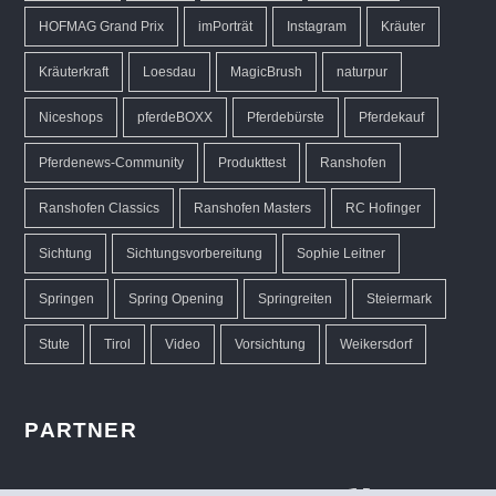
HOFMAG Grand Prix
imPorträt
Instagram
Kräuter
Kräuterkraft
Loesdau
MagicBrush
naturpur
Niceshops
pferdeBOXX
Pferdebürste
Pferdekauf
Pferdenews-Community
Produkttest
Ranshofen
Ranshofen Classics
Ranshofen Masters
RC Hofinger
Sichtung
Sichtungsvorbereitung
Sophie Leitner
Springen
Spring Opening
Springreiten
Steiermark
Stute
Tirol
Video
Vorsichtung
Weikersdorf
PARTNER