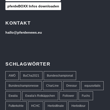
pferdeBOXX Infos downloaden
KONTAKT
hallo@pferdenews.eu
SCHLAGWÖRTER
AWÖ
BuCha2021
Bundeschampionat
Bundeschampionesse
CharLine
Dressur
equusvitalis
Ewalia
Ewalia's Rotkäppchen
Follower
Fuchs
Futterkohle
HCHC
Herbstfinale
Herbsttour